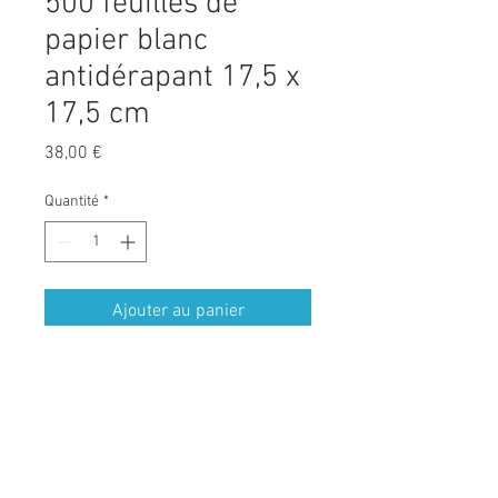
500 feuilles de
papier blanc
antidérapant 17,5 x
17,5 cm
Prix
38,00 €
Quantité
*
Ajouter au panier
Pix TTC - Frais de port offerts
Paquet de 500 feuilles sous film étirable
Pour boite à gateau de 18 cm x 18 cm à
24 cm x 24 cm